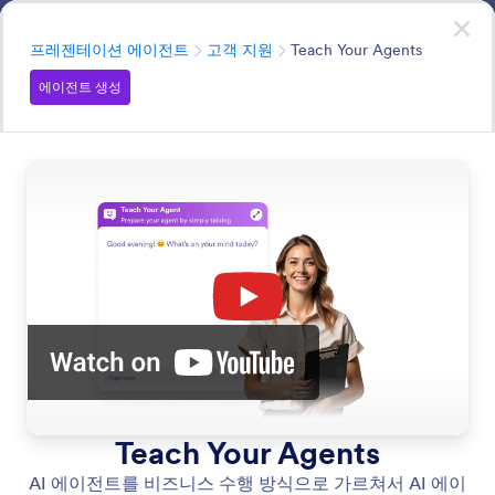
대화 시작
발표 에이전트
Try it now
—
It’s Free!
분류
프레젠테이션 에이전트
고객 지원
Teach Your Agents
에이전트 생성
Customer Support
AI 기반 채팅, 실시간 메시징, 음성 상호작용을 통해 빠르고
개인화된 지원을 제공하는 방법을 알아보세요. 여러 채널
에서 원활한 고객 경험을 제공하여 만족도와 운영 효율을
높일 수 있습니다.
모든 기능에서 검색
기능 카테고리
분류
프레젠테이션 에이전트
고객 지원