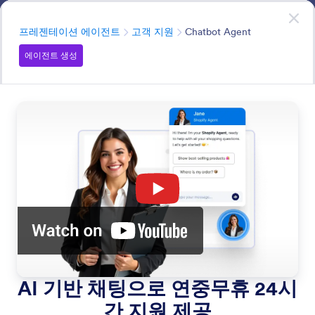
대화 시작
발표 에이전트
Try it now
—
It’s Free!
분류
프레젠테이션 에이전트
고객 지원
Chatbot Agent
에이전트 생성
Customer Support
AI 기반 채팅, 실시간 메시징, 음성 상호작용을 통해 빠르고
개인화된 지원을 제공하는 방법을 알아보세요. 여러 채널
에서 원활한 고객 경험을 제공하여 만족도와 운영 효율을
높일 수 있습니다.
모든 기능에서 검색
기능 카테고리
분류
프레젠테이션 에이전트
고객 지원