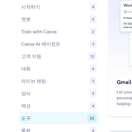
시작하기
4
기능
챗봇
4
기능
Train with Canva
2
기능
Canva AI 에이전트
3
기능
고객 지원
12
기능
대화
4
기능
라이브 채팅
3
Gmai
기능
Let your
양식
3
기능
personal
helping 
액션
4
기능
도구
32
기능
통합
8