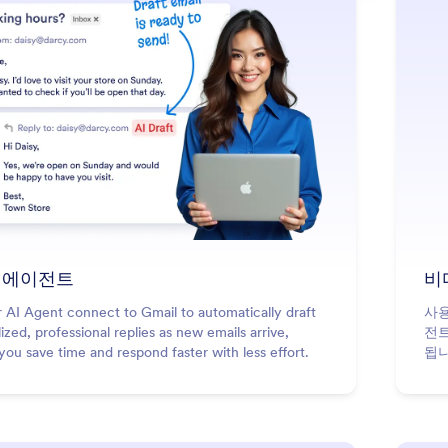
: Gmail Agent
더 알아보기
l 에이전트
비
 AI Agent connect to Gmail to automatically draft
사용
ized, professional replies as new emails arrive,
전트
you save time and respond faster with less effort.
됩니