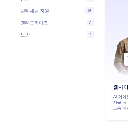
기능
멀티채널 지원
16
기능
엔터프라이즈
2
기능
보안
4
기능
웹사이
AI 에
시물 등
도록 하
텐츠 목