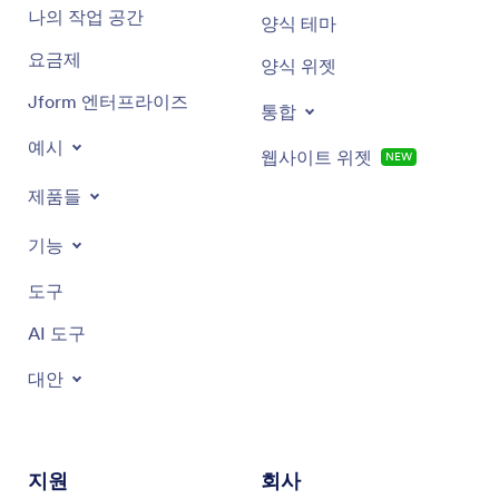
나의 작업 공간
양식 테마
Red lingerie
요금제
양식 위젯
Black lingerie
Jform 엔터프라이즈
통합
White lingerie
예시
웹사이트 위젯
NEW
Pink lingerie
제품들
Cute lingerie
기능
Vintage lingerie
도구
AI 도구
Latex lingerie
대안
Valentine’s Day lingerie
And more!
지원
회사