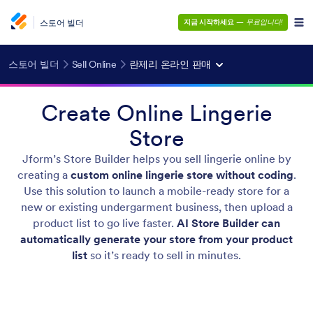
스토어 빌더
지금 시작하세요
—
무료입니다!
스토어 빌더
Sell Online
란제리 온라인 판매
Create Online Lingerie
Store
Jform’s Store Builder helps you sell lingerie online by
creating a
custom online lingerie store without coding
.
Use this solution to launch a mobile-ready store for a
new or existing undergarment business, then upload a
product list to go live faster.
AI Store Builder can
automatically generate your store from your product
list
so it’s ready to sell in minutes.