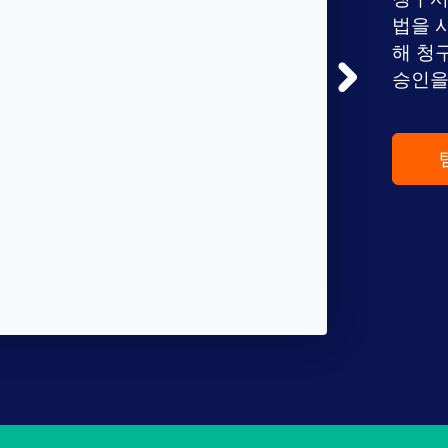
법을 
해 청
승인을