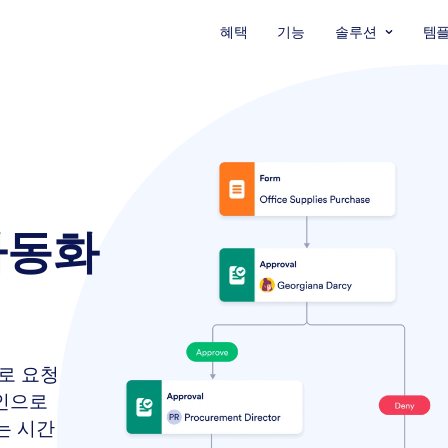
혜택
기능
솔루션
템
자동화
로 요청
승인으로
는 시간