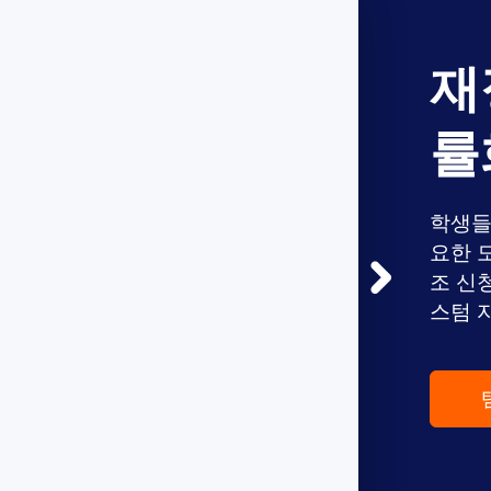
재
률
학생들
요한 
조 신
스텀 