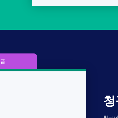
폼
청
청구서