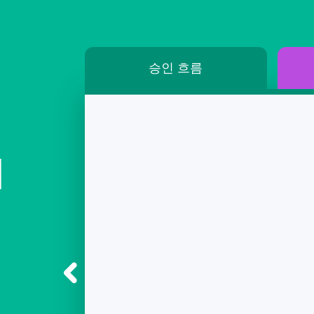
승인 흐름
획