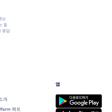
 묻는
는 질
된 응답
앱
소개
Jform 팩트