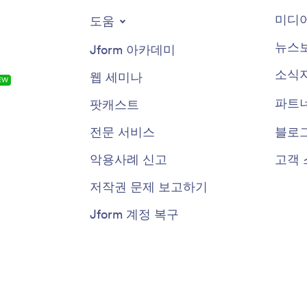
미디어
도움
뉴스
Jform 아카데미
소식
웹 세미나
EW
파트
팟캐스트
전문 서비스
블로
악용사례 신고
고객 
저작권 문제 보고하기
Jform 계정 복구