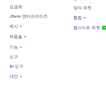
요금제
양식 위젯
Jform 엔터프라이즈
통합
예시
웹사이트 위젯
N
제품들
기능
도구
AI 도구
대안