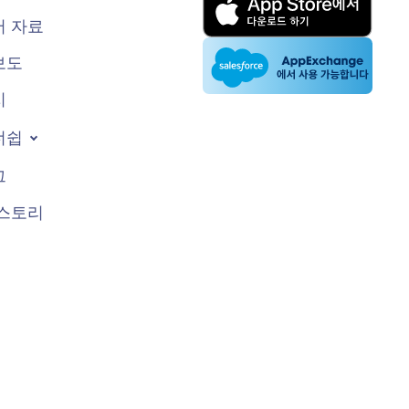
 자료
보도
지
너쉽
그
스토리