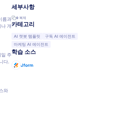
세부사항
0
복제
 이름과
카테고리
이나 개
카테고리로 이동:
카테고리로 이동:
AI 챗봇 템플릿
구독 AI 에이전트
카테고리로 이동:
마케팅 AI 에이전트
학습 소스
메일 주
니다.
Jform
니스와