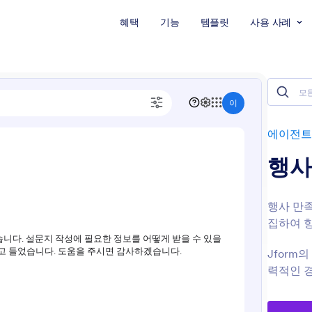
혜택
기능
템플릿
사용 사례
에이전트
행사
행사 만족
집하여 
Jform
력적인 