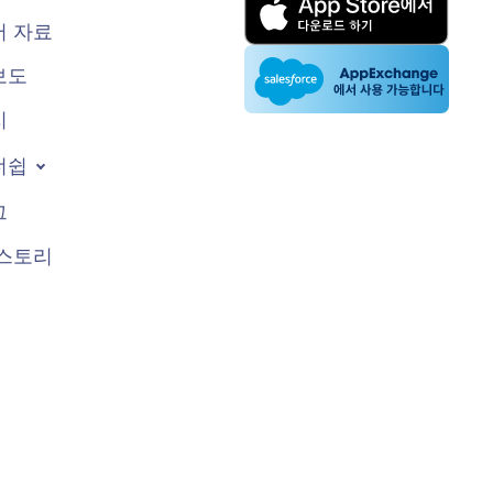
 자료
보도
지
너쉽
그
스토리