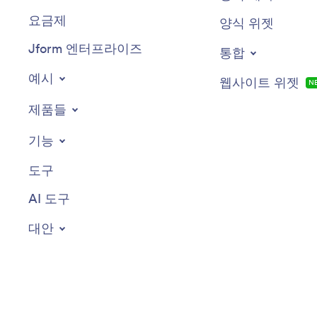
요금제
양식 위젯
Jform 엔터프라이즈
통합
예시
웹사이트 위젯
N
제품들
기능
도구
AI 도구
대안