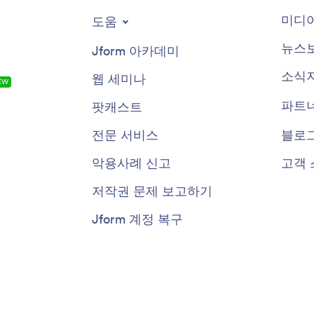
미디어
도움
뉴스
Jform 아카데미
소식
웹 세미나
EW
파트
팟캐스트
전문 서비스
블로
악용사례 신고
고객 
저작권 문제 보고하기
Jform 계정 복구