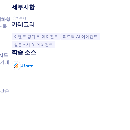
세부사항
2
복제
 대화형
카테고리
도록
카테고리로 이동:
카테고리로 이동:
이벤트 평가 AI 에이전트
피드백 AI 에이전트
카테고리로 이동:
설문조사 AI 에이전트
학습 소스
석자들
 기대
Jform
 같은