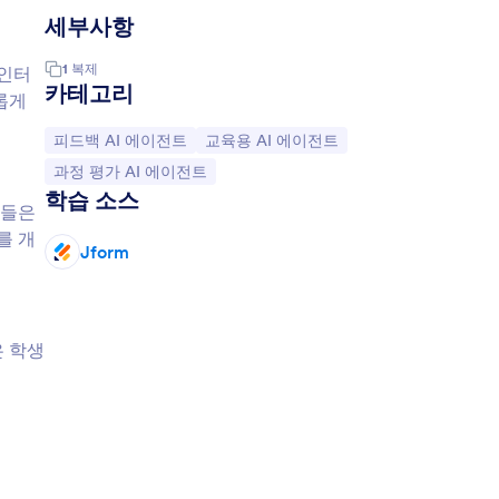
세부사항
1
복제
 인터
카테고리
롭게
카테고리로 이동:
카테고리로 이동:
피드백 AI 에이전트
교육용 AI 에이전트
카테고리로 이동:
과정 평가 AI 에이전트
학습 소스
생들은
를 개
Jform
은 학생