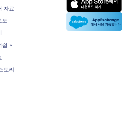
 자료
보도
지
너쉽
그
스토리