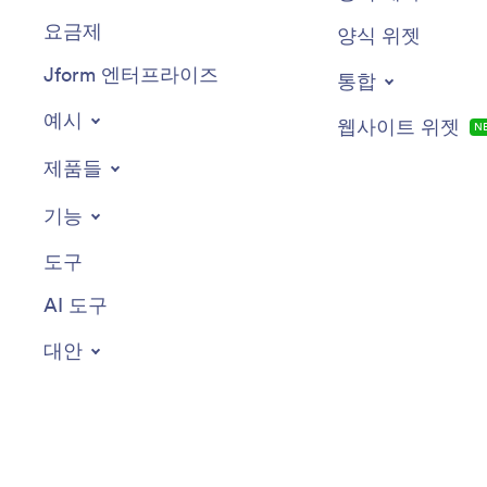
요금제
양식 위젯
Jform 엔터프라이즈
통합
예시
웹사이트 위젯
N
제품들
기능
도구
AI 도구
대안