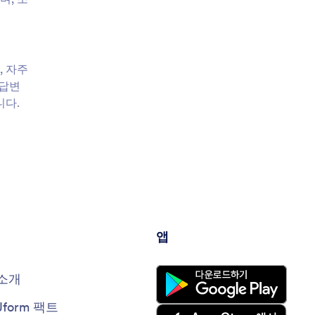
, 자주
 답변
니다.
앱
소개
Jform 팩트