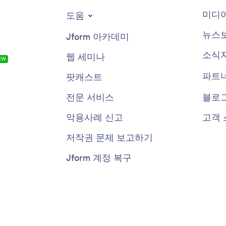
미디어
도움
뉴스
Jform 아카데미
소식
웹 세미나
EW
파트
팟캐스트
전문 서비스
블로
악용사례 신고
고객 
저작권 문제 보고하기
Jform 계정 복구