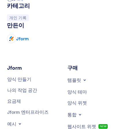
카테고리
카테고리로 이동:
개인 기록
만든이
Jform
Jform
구매
양식 만들기
템플릿
나의 작업 공간
양식 테마
요금제
양식 위젯
Jform 엔터프라이즈
통합
예시
웹사이트 위젯
NEW