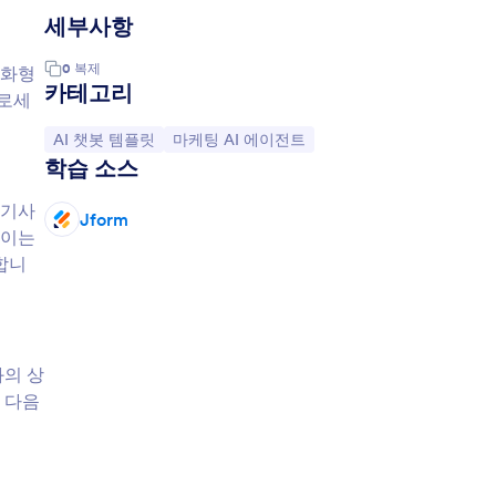
세부사항
0
복제
대화형
카테고리
프로세
카테고리로 이동:
카테고리로 이동:
AI 챗봇 템플릿
마케팅 AI 에이전트
학습 소스
 기사
Jform
 이는
합니
와의 상
 다음