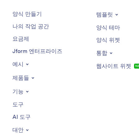
양식 만들기
템플릿
나의 작업 공간
양식 테마
요금제
양식 위젯
Jform 엔터프라이즈
통합
예시
웹사이트 위젯
N
제품들
기능
도구
AI 도구
대안