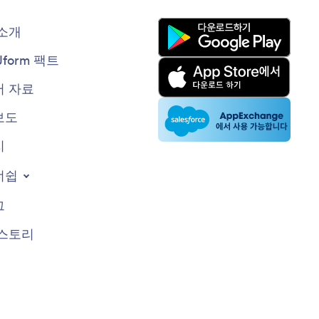
소개
Jform 팩트
 자료
보도
지
너쉽
그
스토리