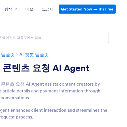
탐색
데모
요금제
Get Started Now
— It’s Free
 템플릿
AI 챗봇 템플릿
 콘텐츠 요청 AI Agent
 콘텐츠 요청 AI Agent assists content creators by
g article details and payment information through
conversations.
Agent enhances client interaction and streamlines the
request process.