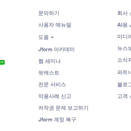
문의하기
회사 
사용자 메뉴얼
AI용 
미디어
도움
뉴스
Jform 아카데미
소식
웹 세미나
EW
파트
팟캐스트
전문 서비스
블로
악용사례 신고
고객 
저작권 문제 보고하기
Jform 계정 복구