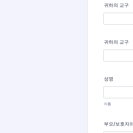
귀하의 교구
귀하의 교구
성명
이름
부모/보호자의