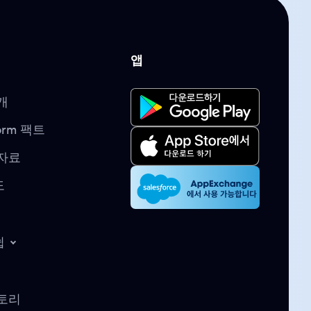
앱
개
form 팩트
자료
도
쉽
토리