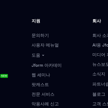
지원
회사
문의하기
회사 소
사용자 메뉴얼
AI용 J
미디어 
도움
뉴스보
Jform 아카데미
소식지
웹 세미나
NEW
파트너
팟캐스트
전문 서비스
블로그
악용사례 신고
고객 스