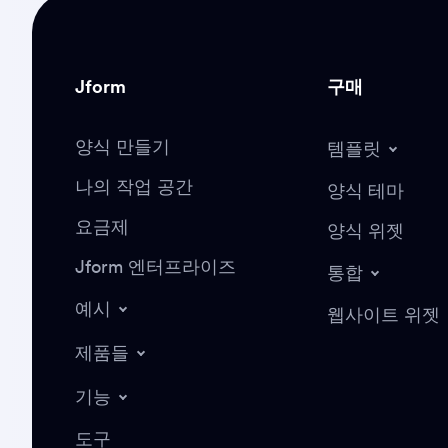
Jform
구매
양식 만들기
템플릿
나의 작업 공간
양식 테마
요금제
양식 위젯
Jform 엔터프라이즈
통합
예시
웹사이트 위젯
제품들
기능
도구