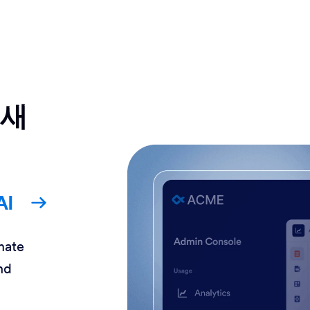
 새
AI
mate
nd