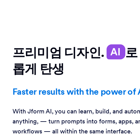
프리미엄 디자인.
로
AI
롭게 탄생
Faster results with the power of 
With Jform AI, you can learn, build, and auto
anything, — turn prompts into forms, apps, a
workflows — all within the same interface.