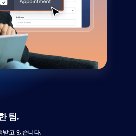
로 
업 
할 
한 팀.
택받고 있습니다.